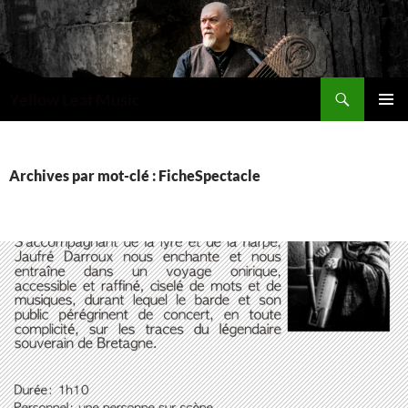
Recherche
Yellow Leaf Music
ALLER
MENU
AU
PRINCI
CONTENU
Archives par mot-clé : FicheSpectacle