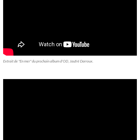
Extrait de "En mer" du prochain album d'OD, Jaufré Darroux.