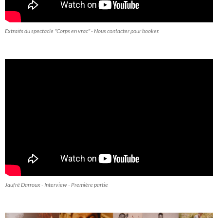
Extraits du spectacle "Corps en vrac" - Nous contacter pour booker.
Jaufré Darroux - Interview - Première partie