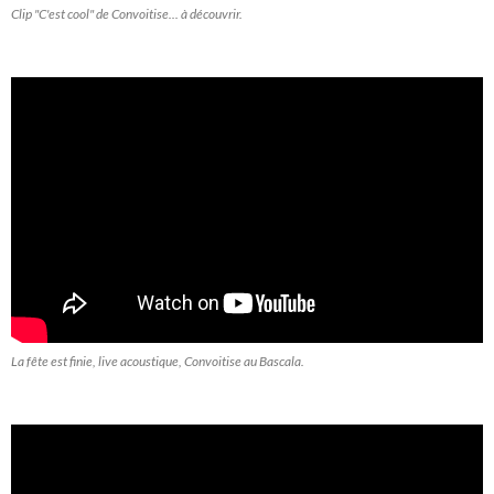
Clip "C'est cool" de Convoitise... à découvrir.
La fête est finie, live acoustique, Convoitise au Bascala.