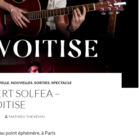
ELLE
,
NOUVELLES
,
SORTIES
,
SPECTACLE
RT SOLFEA –
ITISE
MATHIEU THEVENIN
au point éphémère, à Paris