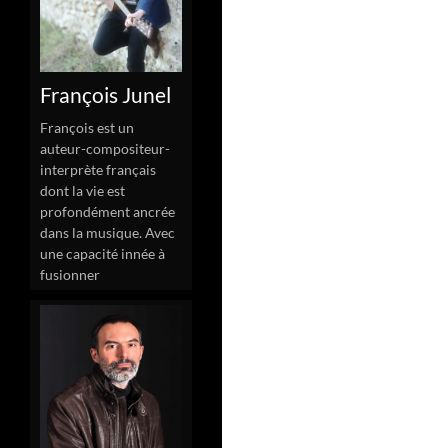
François Junel
François est un
auteur-compositeur-
interprète français
dont la vie est
profondément ancrée
dans la musique. Avec
une capacité innée à
fusionner