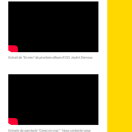
Extrait de "En mer" du prochain album d'OD, Jaufré Darroux.
Extraits du spectacle "Corps en vrac" - Nous contacter pour