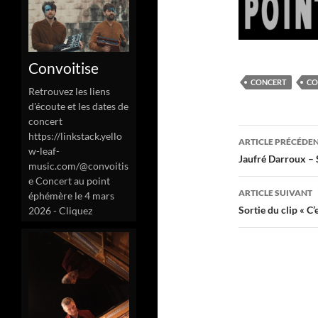
Convoitise
CONCERT
CO
Retrouvez les liens
d'écoute et les dates de
concert
Navigati
https://linkstack.yello
ARTICLE PRÉCÉDE
w-leaf-
des
Jaufré Darroux 
music.com/@convoitis
e Concert au point
articles
ARTICLE SUIVANT
éphémère le 4 mars
Sortie du clip « C’
2026 - Cliquez