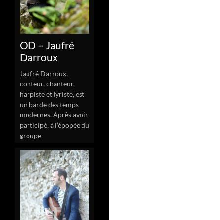
OD – Jaufré
Darroux
Jaufré Darroux,
conteur, chanteur,
harpiste et lyriste, est
un barde des temps
modernes. Après avoir
participé, à l’épopée du
groupe