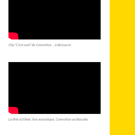
Clip "C'est cool" de Convoitise... à découvrir.
La fête est finie, live acoustique, Convoitise au Bascala.