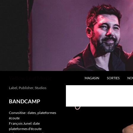
ALLER AU CONTENU
Recherche
Yellow Leaf Music
MAGASIN
SORTIES
NO
Label, Publisher, Studios
BANDCAMP
Convoitise : dates, plateformes
écoute
François Junel: date
plateformes d'écoute