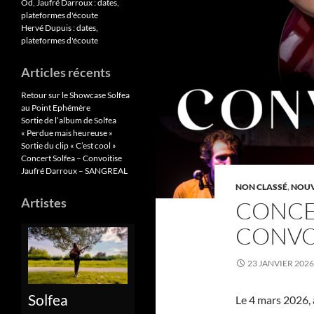
Od, Jaufré Darroux : dates,
plateformes d'écoute
Hervé Dupuis : dates,
plateformes d'écoute
Articles récents
Retour sur le Showcase Solfea
au Point Ephémère
Sortie de l’album de Solfea
« Perdue mais heureuse »
Sortie du clip « C’est cool »
Concert Solfea – Convoitise
Jaufré Darroux – SANGREAL
NON CLASSÉ
,
NOUV
Artistes
CONCE
CONVO
23 JANVIER 2026
Solfea
Le 4 mars 2026, 