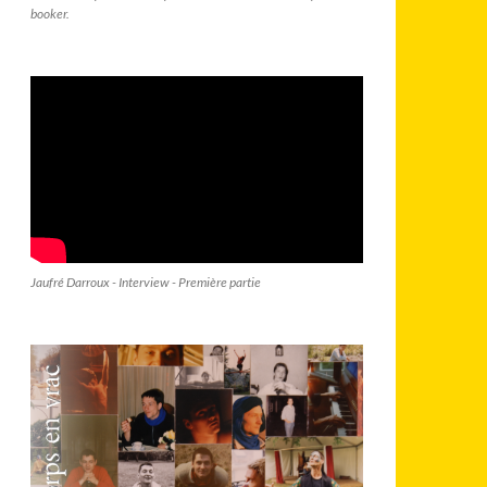
booker.
Jaufré Darroux - Interview - Première partie