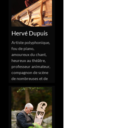
Hervé Dupuis
Artiste polyphonique,
fou de piano,
amoureux du chant,
heureux au théâtre,
professeur animateur,
compagnon de scène
de nombreuses et de