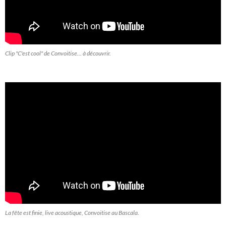
Clip "C'est cool" de Convoitise... à découvrir.
La fête est finie, live acoustique, Convoitise au Bascala.