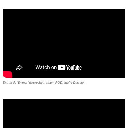
Extrait de "En mer" du prochain album d'OD, Jaufré Darroux.