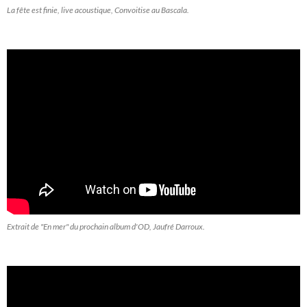
La fête est finie, live acoustique, Convoitise au Bascala.
Extrait de "En mer" du prochain album d'OD, Jaufré Darroux.