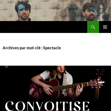
Recherche
Yellow Leaf Music
ALLER
MENU
AU
PRINCI
CONTENU
Archives par mot-clé : Spectacle