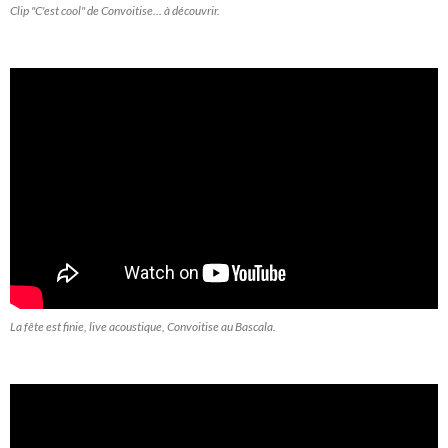
Clip "C'est cool" de Convoitise... à découvrir.
La fête est finie, live acoustique, Convoitise au Bascala.