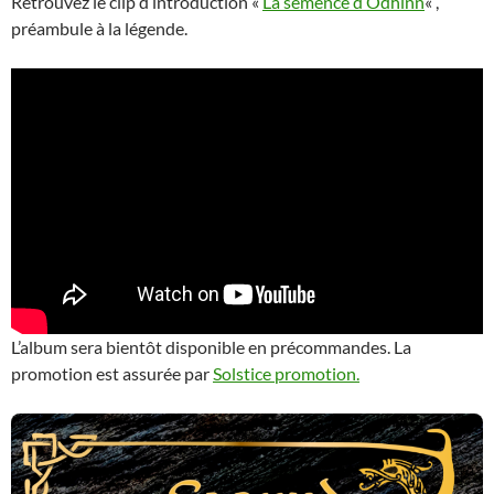
Retrouvez le clip d’introduction «
La semence d’Odhinn
« ,
préambule à la légende.
L’album sera bientôt disponible en précommandes. La
promotion est assurée par
Solstice promotion.