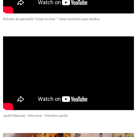
Extraits du spectacle "Corps en vrac" - Nous contacter pour booker.
Jaufré Darroux - Interview - Première partie