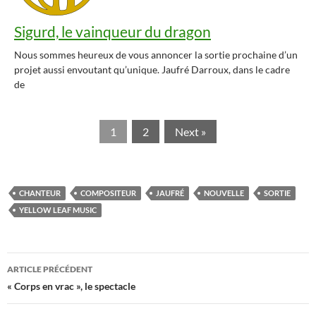
Sigurd, le vainqueur du dragon
Nous sommes heureux de vous annoncer la sortie prochaine d’un
projet aussi envoutant qu’unique. Jaufré Darroux, dans le cadre
de
1
2
Next »
CHANTEUR
COMPOSITEUR
JAUFRÉ
NOUVELLE
SORTIE
YELLOW LEAF MUSIC
Navigation
ARTICLE PRÉCÉDENT
des
« Corps en vrac », le spectacle
articles