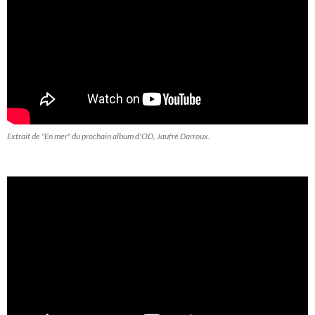
Extrait de "En mer" du prochain album d'OD, Jaufré Darroux.